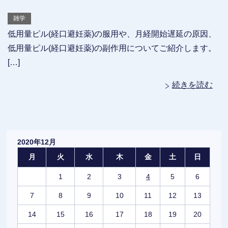
雑学
低用量ピル(経口避妊薬)の服用や、月経開始遅延の原因、
低用量ピル(経口避妊薬)の副作用についてご紹介します。
[…]
続きを読む
2020年12月
月
火
水
木
金
土
日
1
2
3
4
5
6
7
8
9
10
11
12
13
14
15
16
17
18
19
20