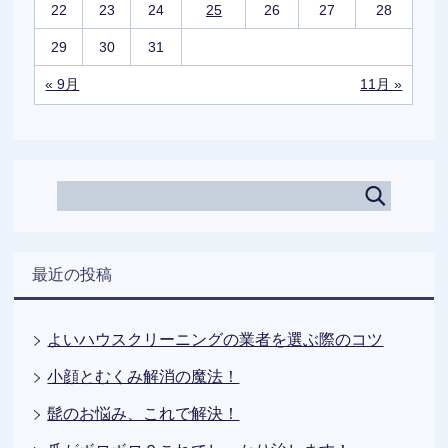
22
23
24
25
26
27
28
29
30
31
« 9月
11月 »
最近の投稿
よいハウスクリーニングの業者を選ぶ際のコツ
小顔とむくみ解消の魔法！
髭のお悩み、これで解決！