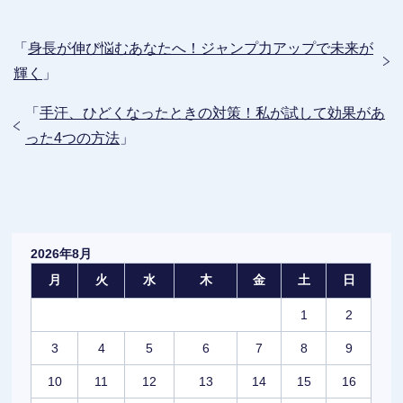
「
身長が伸び悩むあなたへ！ジャンプ力アップで未来が
輝く
」
「
手汗、ひどくなったときの対策！私が試して効果があ
った4つの方法
」
2026年8月
月
火
水
木
金
土
日
1
2
3
4
5
6
7
8
9
10
11
12
13
14
15
16